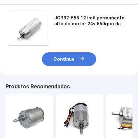
JGB37-555 12 ímã permanente
alto do motor 24v 650rpm da
C.C. do torque do motor da C.C.
do volt
Continue
Produtos Recomendados