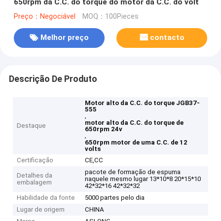
650rpm da C.C. do torque do motor da C.C. do volt
Preço：Negociável
MOQ：100Pieces
Melhor preço
contacto
Descrição De Produto
Motor alto da C.C. do torque JGB37-
555
,
motor alto da C.C. do torque de
Destaque
650rpm 24v
,
650rpm motor de uma C.C. de 12
volts
Certificação
CE,CC
pacote de formação de espuma
Detalhes da
naquele mesmo lugar 13*10*8 20*15*10
embalagem
42*32*16 42*32*32
Habilidade da fonte
5000 partes pelo dia
Lugar de origem
CHINA