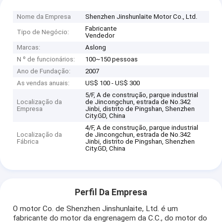
Nome da Empresa
Shenzhen Jinshunlaite Motor Co., Ltd.
Fabricante
Tipo de Negócio:
Vendedor
Marcas:
Aslong
N º de funcionários:
100~150 pessoas
Ano de Fundação:
2007
As vendas anuais:
US$ 100 - US$ 300
5/F, A de construção, parque industrial
Localização da
de Jincongchun, estrada de No.342
Empresa
Jinbi, distrito de Pingshan, Shenzhen
City.GD, China
4/F, A de construção, parque industrial
Localização da
de Jincongchun, estrada de No.342
Fábrica
Jinbi, distrito de Pingshan, Shenzhen
City.GD, China
Perfil Da Empresa
O motor Co. de Shenzhen Jinshunlaite, Ltd. é um
fabricante do motor da engrenagem da C.C., do motor do