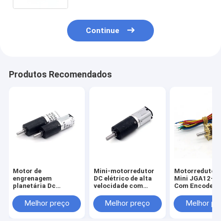
Continue
Produtos Recomendados
Motor de
Mini-motorredutor
Motorredutor
engrenagem
DC elétrico de alta
Mini JGA12-N
planetária Dc
velocidade com
Com Encoder A
escovado 12 mm
escova de 12V PG12-
Torque 12V M
PG12-N20 Motor
N20 de alta
DC N20
Melhor preço
Melhor preço
Melhor pr
planetário Dc 6v
qualidade, motor de
engrenagem de
engrenagem de