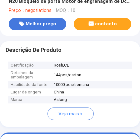
N20 Bloqueio de porta Motor de engrenagem de Dc
Motor de engrenagem de 12v
Preço：negotiations
MOQ：10
Melhor preço
contacto
Descrição De Produto
Certificação
Rosh,CE
Detalhes da
144pcs/carton
embalagem
Habilidade da fonte
10000 pcs/semana
Lugar de origem
China
Marca
Aslong
Veja mais