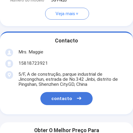
Número do modelo
JGY-N20
Veja mais
Contacto
Mrs. Maggie
15818723921
5/F, A de construção, parque industrial de
Jincongchun, estrada de No.342 Jinbi, distrito de
Pingshan, Shenzhen City.GD, China
contacto
Obter O Melhor Preço Para