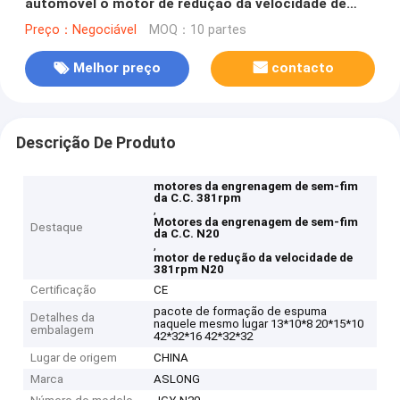
automóvel o motor de redução da velocidade de
381rpm n20
Preço：Negociável
MOQ：10 partes
Melhor preço
contacto
Descrição De Produto
motores da engrenagem de sem-fim
da C.C. 381rpm
,
Motores da engrenagem de sem-fim
Destaque
da C.C. N20
,
motor de redução da velocidade de
381rpm N20
Certificação
CE
pacote de formação de espuma
Detalhes da
naquele mesmo lugar 13*10*8 20*15*10
embalagem
42*32*16 42*32*32
Lugar de origem
CHINA
Marca
ASLONG