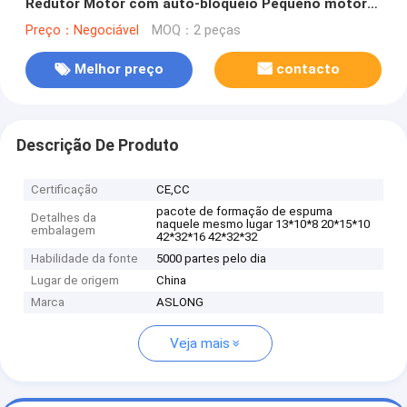
Redutor Motor com auto-bloqueio Pequeno motor
de alta torque caixa de engrenagens de metal verme
Preço：Negociável
MOQ：2 peças
g
Melhor preço
contacto
Descrição De Produto
Certificação
CE,CC
pacote de formação de espuma
Detalhes da
naquele mesmo lugar 13*10*8 20*15*10
embalagem
42*32*16 42*32*32
Habilidade da fonte
5000 partes pelo dia
Lugar de origem
China
Marca
ASLONG
Veja mais