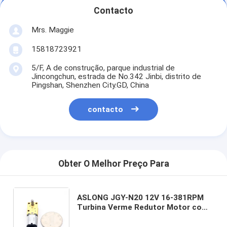
Contacto
Mrs. Maggie
15818723921
5/F, A de construção, parque industrial de
Jincongchun, estrada de No.342 Jinbi, distrito de
Pingshan, Shenzhen City.GD, China
contacto
Obter O Melhor Preço Para
ASLONG JGY-N20 12V 16-381RPM
Turbina Verme Redutor Motor com
auto-bloqueio Pequeno motor de
alta torque caixa de engrenagens