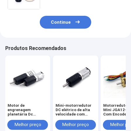
de metal verme g
Continue
Produtos Recomendados
Motor de
Mini-motorredutor
Motorredutor
engrenagem
DC elétrico de alta
Mini JGA12-N
planetária Dc
velocidade com
Com Encoder A
escovado 12 mm
escova de 12V PG12-
Torque 12V M
PG12-N20 Motor
N20 de alta
DC N20
Melhor preço
Melhor preço
Melhor pr
planetário Dc 6v
qualidade, motor de