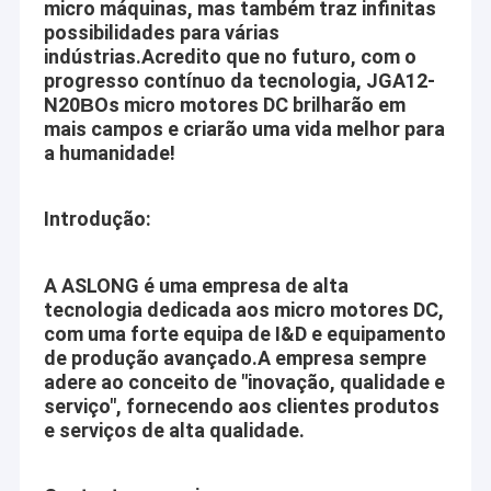
micro máquinas, mas também traz infinitas
Motor da engrenagem planetária
Valores do núcleo
possibilidades para várias
indústrias.
Acredito que no futuro, com o
Motor sem escova da engrenagem da C.C.
Mútuo-benefício:
progresso contínuo da tecnologia, JGA12-
Forneça o melhor e os melhores motores e o serviço a nosso
N20
Os micro motores DC brilharão em
B
Motores da engrenagem de sem-fim da C.C.
mais campos e criarão uma vida melhor para
cliente, ganham o bem sucedido junto com nossos clientes.
a humanidade!
Aslong está fazendo nosso melhor para aprender de nossos
Motor elétrico da engrenagem da C.C.
clientes e fornecedores
Motores escovados da C.C.
Introdução:
Profissional:
Motores sem escova da C.C.
Do projeto, obtenção, fabricação, inspeção, empacotando e até
A ASLONG é uma empresa de alta
a entrega, em cada processo de produção nós seguimos os
Controlador do motor da C.C.
tecnologia dedicada aos micro motores DC,
procedimentos operacionais padrão restritamente.
com uma forte equipa de I&D e equipamento
Motores deslizantes da C.C.
Nós seguramos cada ordem com sinceridade e
de produção avançado.
A empresa sempre
responsabilidade, nós contínuos fazemos o melhor para fazer
adere ao conceito de "inovação, qualidade e
Micro bomba de água da C.C.
serviço", fornecendo aos clientes produtos
nossa qualidade e o serviço excede a expectativa do cliente.
e serviços de alta qualidade.
Inovativo:
Motor da vibração da C.C.
Aslong nunca para sua etapa para a frente com as exigências