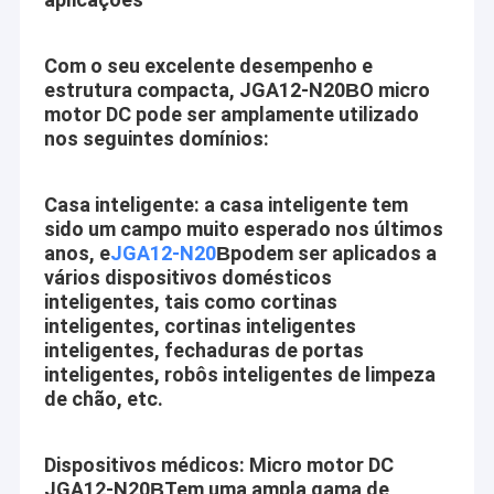
Com o seu excelente desempenho e
estrutura compacta, JGA12-N20
O micro
B
motor DC pode ser amplamente utilizado
nos seguintes domínios:
Casa inteligente: a casa inteligente tem
sido um campo muito esperado nos últimos
anos, e
JGA12-N20
podem ser aplicados a
B
vários dispositivos domésticos
inteligentes, tais como cortinas
inteligentes, cortinas inteligentes
inteligentes, fechaduras de portas
Casa
inteligentes, robôs inteligentes de limpeza
O motor Co. de Shenzhen Jinshunlaite, Ltd. é um fabricante do
de chão, etc.
motor da engrenagem da C.C., do motor do bldc, do motor da
Produtos
engrenagem de sem-fim, do micro motor, do motor etc. do
pwm, Aslong é nosso tipo. com facilidades de teste bem-
Dispositivos médicos: Micro motor DC
Sobre nós
equipadas e força técnica forte. Com uma vasta gama, uma
JGA12-N20
Tem uma ampla gama de
B
boa qualidade, uns preços razoáveis e uns projetos à moda,