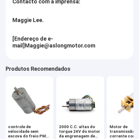
Contacto com a imprensa:
Acessórios do motor da C.C.
nunca-em mudança dos clientes. Nós acreditamos que cada
exigência nova do cliente é a energia de nosso se tornar. Nós
Motor da rotação
Maggie Lee.
nunca paramos de aprender e melhorar
[Endereço de e-
mail]
Maggie@aslongmotor.com
Produtos Recomendados
controle de
2000 C.C. altas do
Motor de
velocidade sem
torque 24V do motor
transmissão a
escova do freio PMW
da engrenagem de
corrente contí