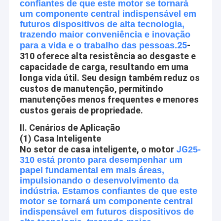
confiantes de que este motor se tornará
nossos produtos são usados extensivamente em muitas
Excursão da fábrica
um componente central indispensável em
indústrias. Nossos produtos extensamente são reconhecidos e
futuros dispositivos de alta tecnologia,
confiados por usuários e podem encontrar continuamente a
Controle da qualidade
trazendo maior conveniência e inovação
mudança de necessidades econômicas e sociais. Nós damos
25
-
boas-vindas clientes novos e idosos de todas as classes
para a vida e o trabalho das pessoas.
Contacte-nos
sociais para contactar-nos para os relacionamentos
310 oferece alta resistência ao desgaste e
comerciais futuros e o sucesso mútuo!
capacidade de carga, resultando em uma
Notícia
longa vida útil. Seu design também reduz os
custos de manutenção, permitindo
Visão da empresa
Casos
manutenções menos frequentes e menores
custos gerais de propriedade.
Desde a ciência e a tecnologia está tornando-se gradualmente,
cada vez mais automatizações estão entrando a vida, o
II. Cenários de Aplicação
trabalho e os ambientes do pessoa ao redor, como o agregado
(1) Casa Inteligente
Motor de engrenagem micro DC de 12 mm
No setor de casa inteligente, o motor
JG
25-
familiar, o escritório, a beleza e os cuidados médicos,
310 está pronto para desempenhar um
segurança segura do anúncio, tráfegos e comunicações, curso
16 mm-20 mm Mini DC Gear Motors
papel fundamental em mais áreas,
e hotéis, equipamentos e ferramentas, Automotives, etc.
impulsionando o desenvolvimento da
motor da engrenagem da C.C. de 25mm
indústria. Estamos confiantes de que este
Aslong é contratado em fazer a vida do pessoa mais
motor se tornará um componente central
conveniente, confortável e segura! Construa cada motor com
Motores de engrenagem de corrente contínua de 37 mm
indispensável em futuros dispositivos de
coração!