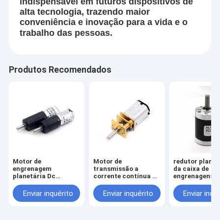
indispensável em futuros dispositivos de
alta tecnologia, trazendo maior
conveniência e inovação para a vida e o
trabalho das pessoas.
Produtos Recomendados
Motor de
Motor de
redutor planet
engrenagem
transmissão a
da caixa de
planetária Dc
corrente contínua de
engrenagens d
escovado 12 mm
12 mm N20 de alto
32mm, motor
PG12-N20 Motor
binário JGA12-N20
tubular do Met
Enviar inquérito
Enviar inquérito
Enviar inqu
planetário Dc 6v
Gear da C.C.
engrenagem de
precisão motor