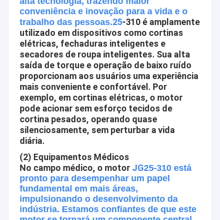
alta tecnologia, trazendo maior
Motor da engrenagem planetária
conveniência e inovação para a vida e o
Valores do núcleo
25
-310 é amplamente
trabalho das pessoas.
Motor sem escova da engrenagem da C.C.
Mútuo-benefício:
utilizado em dispositivos como cortinas
elétricas, fechaduras inteligentes e
Forneça o melhor e os melhores motores e o serviço a nosso
Motores da engrenagem de sem-fim da C.C.
secadores de roupa inteligentes. Sua alta
cliente, ganham o bem sucedido junto com nossos clientes.
saída de torque e operação de baixo ruído
Aslong está fazendo nosso melhor para aprender de nossos
Motor elétrico da engrenagem da C.C.
proporcionam aos usuários uma experiência
clientes e fornecedores
mais conveniente e confortável. Por
Motores escovados da C.C.
exemplo, em cortinas elétricas, o motor
Profissional:
pode acionar sem esforço tecidos de
Motores sem escova da C.C.
Do projeto, obtenção, fabricação, inspeção, empacotando e até
cortina pesados, operando quase
a entrega, em cada processo de produção nós seguimos os
silenciosamente, sem perturbar a vida
Controlador do motor da C.C.
diária.
procedimentos operacionais padrão restritamente.
(2) Equipamentos Médicos
Motores deslizantes da C.C.
Nós seguramos cada ordem com sinceridade e
No campo médico, o motor
JG
25-310 está
responsabilidade, nós contínuos fazemos o melhor para fazer
pronto para desempenhar um papel
Micro bomba de água da C.C.
nossa qualidade e o serviço excede a expectativa do cliente.
fundamental em mais áreas,
impulsionando o desenvolvimento da
Inovativo:
Motor da vibração da C.C.
indústria. Estamos confiantes de que este
Aslong nunca para sua etapa para a frente com as exigências
motor se tornará um componente central