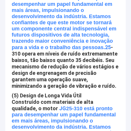
desempenhar um papel fundamental em
mais áreas, impulsionando o
desenvolvimento da indústria. Estamos
confiantes de que este motor se tornará
um componente central indispensável em
futuros dispositivos de alta tecnologia,
trazendo maior conveniência e inovação
25
-
para a vida e o trabalho das pessoas.
310 opera em níveis de ruído extremamente
baixos, tão baixos quanto 35 decibéis. Seu
mecanismo de redução de vários estágios e
design de engrenagem de precisão
garantem uma operação suave,
minimizando a geração de vibração e ruído.
(5) Design de Longa Vida Útil
Casa
Construído com materiais de alta
O motor Co. de Shenzhen Jinshunlaite, Ltd. é um fabricante do
qualidade, o motor
JG
25-310 está pronto
motor da engrenagem da C.C., do motor do bldc, do motor da
Produtos
para desempenhar um papel fundamental
engrenagem de sem-fim, do micro motor, do motor etc. do
em mais áreas, impulsionando o
pwm, Aslong é nosso tipo. com facilidades de teste bem-
Sobre nós
equipadas e força técnica forte. Com uma vasta gama, uma
desenvolvimento da indústria. Estamos
boa qualidade, uns preços razoáveis e uns projetos à moda,