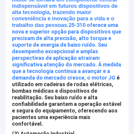
Acessórios do motor da C.C.
nunca-em mudança dos clientes. Nós acreditamos que cada
indispensável em futuros dispositivos de
alta tecnologia, trazendo maior
exigência nova do cliente é a energia de nosso se tornar. Nós
Motor da rotação
conveniência e inovação para a vida e o
nunca paramos de aprender e melhorar
25-310 oferece uma
trabalho das pessoas.
nova e superior opção para dispositivos que
precisam de alta precisão, alto torque e
suporte de energia de baixo ruído. Seu
desempenho excepcional e amplas
perspectivas de aplicação atraíram
significativa atenção do mercado. À medida
que a tecnologia continua a avançar e a
demanda do mercado cresce, o motor JG
é
utilizado em cadeiras de rodas elétricas,
bombas médicas e dispositivos de
reabilitação. Seu baixo ruído e alta
confiabilidade garantem a operação estável
e segura do equipamento, oferecendo aos
pacientes uma experiência mais
confortável.
(3) Automação Industrial