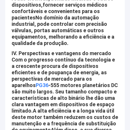
dispositivos,fornecer serviços médicos
confortáveis e convenientes para os
pacientesNo domínio da automação
industrial, pode controlar com precisão
válvulas, portas automáticas e outros
equipamentos, melhorando a eficiência e a
qualidade da produção.
IV. Perspectivas e vantagens do mercado
Com o progresso contínuo da tecnologia e
a crescente procura de dispositivos
eficientes e de poupança de energia, as
perspectivas de mercado para os
aparelhos
PG36
-555 motores planetários DC
são muito largos. Seu tamanho compacto e
Casa
características de alto binário lhe dão uma
clara vantagem em dispositivos de espaço
O motor Co. de Shenzhen Jinshunlaite, Ltd. é um fabricante do
motor da engrenagem da C.C., do motor do bldc, do motor da
Produtos
limitado.A alta eficiência e a longa vida útil
engrenagem de sem-fim, do micro motor, do motor etc. do
deste motor também reduzem os custos de
pwm, Aslong é nosso tipo. com facilidades de teste bem-
Sobre nós
manutenção e a frequência de substituição
equipadas e força técnica forte. Com uma vasta gama, uma
do equipamentoAlém disso, a sua diversa
boa qualidade, uns preços razoáveis e uns projetos à moda,