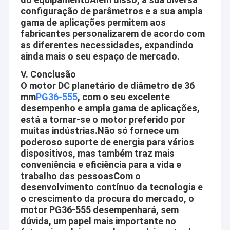
nossos produtos são usados extensivamente em muitas
Excursão da fábrica
configuração de parâmetros e a sua ampla
indústrias. Nossos produtos extensamente são reconhecidos e
gama de aplicações permitem aos
confiados por usuários e podem encontrar continuamente a
Controle da qualidade
fabricantes personalizarem de acordo com
mudança de necessidades econômicas e sociais. Nós damos
as diferentes necessidades, expandindo
boas-vindas clientes novos e idosos de todas as classes
Contacte-nos
ainda mais o seu espaço de mercado.
sociais para contactar-nos para os relacionamentos
comerciais futuros e o sucesso mútuo!
V. Conclusão
Notícia
O motor DC planetário de diâmetro de 36
mm
PG36-555
, com o seu excelente
Visão da empresa
Casos
desempenho e ampla gama de aplicações,
Desde a ciência e a tecnologia está tornando-se gradualmente,
está a tornar-se o motor preferido por
muitas indústrias.Não só fornece um
cada vez mais automatizações estão entrando a vida, o
poderoso suporte de energia para vários
trabalho e os ambientes do pessoa ao redor, como o agregado
Motor de engrenagem micro DC de 12 mm
dispositivos, mas também traz mais
familiar, o escritório, a beleza e os cuidados médicos,
conveniência e eficiência para a vida e
segurança segura do anúncio, tráfegos e comunicações, curso
16 mm-20 mm Mini DC Gear Motors
trabalho das pessoasCom o
e hotéis, equipamentos e ferramentas, Automotives, etc.
desenvolvimento contínuo da tecnologia e
motor da engrenagem da C.C. de 25mm
o crescimento da procura do mercado, o
Aslong é contratado em fazer a vida do pessoa mais
motor PG36-555 desempenhará, sem
conveniente, confortável e segura! Construa cada motor com
Motores de engrenagem de corrente contínua de 37 mm
dúvida, um papel mais importante no
coração!