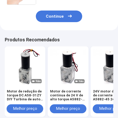
duplo eixo 12v 24v dc worm gear
motor
Continue
Produtos Recomendados
Motor de redução de
Motor de corrente
24V motor de 
torque DC A58-31ZY
contínua de 24 V de
de corrente co
DIY Turbina de auto-
alto torque A5882-
A5882-45 24V 
bloqueio de alto
45 24 V de corrente
Worm Gear Mo
torque caixa de
contínua de alta
24V motor de
Melhor preço
Melhor preço
Melhor pr
engrenagens de ver
torque Motor de
corrente cont
engrenagem de