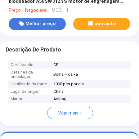
bloqueador A58SW31ZYS motor de engrenagem
micro dc motor de engrenagem duplo eixo 12v 24v
Preço：Negociável
MOQ：1
dc worm gear motor
Melhor preço
contacto
Descrição De Produto
Certificação
CE
Detalhes da
Bolha + caixa
embalagem
Habilidade da fonte
1000 pcs por dia
Lugar de origem
China
Marca
Aslong
Veja mais