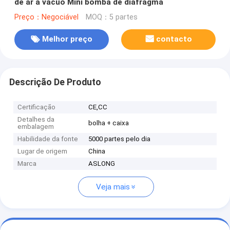
de ar a vácuo Mini bomba de diafragma
Preço：Negociável
MOQ：5 partes
Melhor preço
contacto
Descrição De Produto
Certificação
CE,CC
Detalhes da
bolha + caixa
embalagem
Habilidade da fonte
5000 partes pelo dia
Lugar de origem
China
Marca
ASLONG
Veja mais