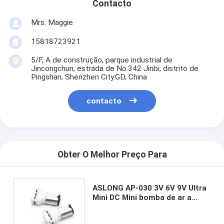
Contacto
Mrs. Maggie
15818723921
5/F, A de construção, parque industrial de
Jincongchun, estrada de No.342 Jinbi, distrito de
Pingshan, Shenzhen City.GD, China
contacto
Obter O Melhor Preço Para
ASLONG AP-030 3V 6V 9V Ultra
Mini DC Mini bomba de ar a
vácuo Mini bomba de diafragma