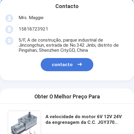
Contacto
Mrs. Maggie
15818723921
5/F, A de construção, parque industrial de
Jincongchun, estrada de No.342 Jinbi, distrito de
Pingshan, Shenzhen City.GD, China
contacto
Obter O Melhor Preço Para
A velocidade do motor 6V 12V 24V
da engrenagem da C.C. JGY370
reduz o motor de Reverse Metal
Gearbox do controlador de