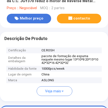
da C.C. JGY370 reduz o motor de Reverse Metal
Gearbox do controlador de
Preço：Negociável
MOQ：2 partes
6/10/18/40/90/150/210rpm PWM
Melhor preço
contacto
Descrição De Produto
Certificação
CE.ROSH
pacote de formação de espuma
Detalhes da
naquele mesmo lugar 13*10*8 20*15*10
embalagem
42*32*16 42*32*32
Habilidade da fonte
10000pcs/week
Lugar de origem
China
Marca
ASLONG
Veja mais