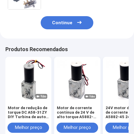
6/10/18/40/90/150/210rpm PWM
Continue
Produtos Recomendados
Motor de redução de
Motor de corrente
24V motor de 
torque DC A58-31ZY
contínua de 24 V de
de corrente co
DIY Turbina de auto-
alto torque A5882-
A5882-45 24V 
bloqueio de alto
45 24 V de corrente
Worm Gear Mo
torque caixa de
contínua de alta
24V motor de
Melhor preço
Melhor preço
Melhor pr
engrenagens de ver
torque Motor de
corrente cont