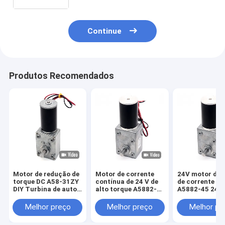
RPM 12v com o motor tubular de
baixo nível de ruído da C.C.
Continue
Produtos Recomendados
Motor de redução de
Motor de corrente
24V motor de 
torque DC A58-31ZY
contínua de 24 V de
de corrente co
DIY Turbina de auto-
alto torque A5882-
A5882-45 24V 
bloqueio de alto
45 24 V de corrente
Worm Gear Mo
torque caixa de
contínua de alta
24V motor de
Melhor preço
Melhor preço
Melhor pr
engrenagens de ver
torque Motor de
corrente cont
engrenagem de