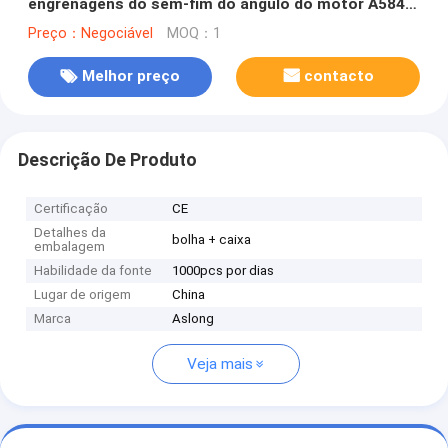
engrenagens do sem-fim do ângulo do motor A5840
Righ da engrenagem de sem-fim da C.C. do RPM 12v
Preço：Negociável
MOQ：1
com o motor tubular de baixo nível de ruído da C.C.
Melhor preço
contacto
Descrição De Produto
Certificação
CE
Detalhes da
bolha + caixa
embalagem
Habilidade da fonte
1000pcs por dias
Lugar de origem
China
Marca
Aslong
Veja mais