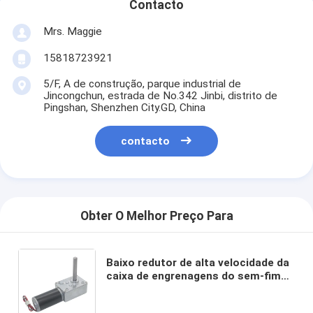
Contacto
Mrs. Maggie
15818723921
5/F, A de construção, parque industrial de
Jincongchun, estrada de No.342 Jinbi, distrito de
Pingshan, Shenzhen City.GD, China
contacto
Obter O Melhor Preço Para
Baixo redutor de alta velocidade da
caixa de engrenagens do sem-fim
do ângulo do motor A5840 Righ da
engrenagem de sem-fim da C.C. do