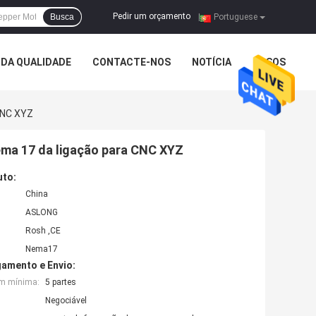
Pedir um orçamento
Busca
|
Portuguese
DA QUALIDADE
CONTACTE-NOS
NOTÍCIA
CASOS
 CNC XYZ
Nema 17 da ligação para CNC XYZ
uto:
China
ASLONG
Rosh ,CE
Nema17
amento e Envio:
em mínima:
5 partes
Negociável