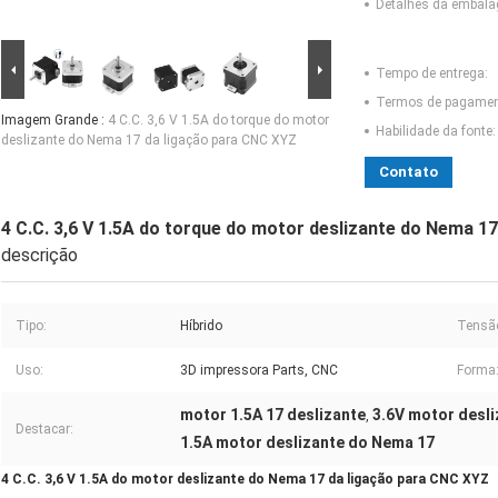
Detalhes da embal
Tempo de entrega:
Termos de pagamen
Imagem Grande :
4 C.C. 3,6 V 1.5A do torque do motor
Habilidade da fonte:
deslizante do Nema 17 da ligação para CNC XYZ
Contato
4 C.C. 3,6 V 1.5A do torque do motor deslizante do Nema 1
descrição
Tipo:
Híbrido
Tensã
Uso:
3D impressora Parts, CNC
Forma
motor 1.5A 17 deslizante
3.6V motor desl
,
Destacar:
1.5A motor deslizante do Nema 17
4 C.C. 3,6 V 1.5A do motor deslizante do Nema 17 da ligação para CNC XYZ