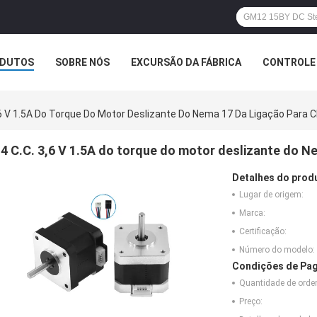
DUTOS
SOBRE NÓS
EXCURSÃO DA FÁBRICA
CONTROLE 
,6 V 1.5A Do Torque Do Motor Deslizante Do Nema 17 Da Ligação Para
4 C.C. 3,6 V 1.5A do torque do motor deslizante do 
Detalhes do prod
Lugar de origem:
Marca:
Certificação:
Número do modelo:
Condições de Pag
Quantidade de ord
Preço: