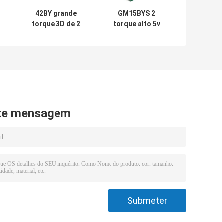
42BY grande
GM15BYS 2
torque 3D de 2
torque alto 5v
motores
300rpm do motor
a
deslizantes da
deslizante do fio
C.C. da fase 12v
da fase 4 micro
te
que cinzela a
máquina
xe mensagem