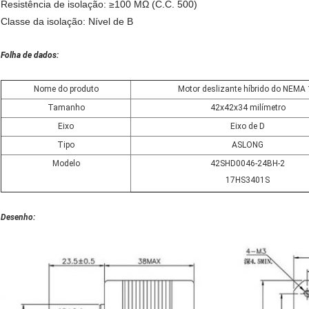
Resistência de isolação: ≥100 MΩ (C.C. 500)
Classe da isolação: Nível de B
Folha de dados:
Nome do produto
Motor deslizante híbrido do NEMA
Tamanho
42x42x34 milímetro
Eixo
Eixo de D
Tipo
ASLONG
Modelo
42SHD0046-24BH-2
17HS3401S
Desenho: