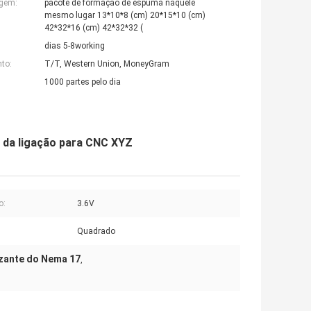
agem:
pacote de formação de espuma naquele
mesmo lugar 13*10*8 (cm) 20*15*10 (cm)
42*32*16 (cm) 42*32*32 (
dias 5-8working
to:
T/T, Western Union, MoneyGram
1000 partes pelo dia
7 da ligação para CNC XYZ
o:
3.6V
:
Quadrado
izante do Nema 17
,