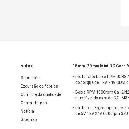
sobre
16 mm-20 mm Mini DC Gear 
motor alto baixo RPM JGB37 
Sobre nós
do torque de 12V 24V ODM 
Excursão da fábrica
micro
Baixa RPM 1000rpm Ga12 N2
Controle da qualidade
ajustável do mini da C.C. M3
Contacte-nos
engrenagem motor
motor da engrenagem de red
Notícia
de 6V 12V 24V 6000rpm 370
redutor da caixa de engrena
Sitemap
Dia25mm