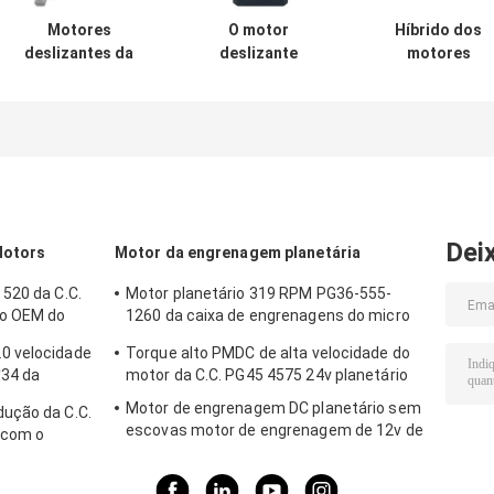
Motores
O motor
Híbrido dos
deslizantes da
deslizante
motores
C.C. do sem-fim
Arduino 36mm
deslizantes da
de GM12 15BY 2
Rosh do torque
C.C. 5v do Nem
velocidade
alto pequeno de
17 18 graus
deslizante do
PG36-42BY
motor deslizan
ângulo dos fios
aprovou
de 2 fases
18d da fase 4
Dei
Motors
Motor da engrenagem planetária
520 da C.C.
Motor planetário 319 RPM PG36-555-
do OEM do
1260 da caixa de engrenagens do micro
da indústria automóvel
0 velocidade
Torque alto PMDC de alta velocidade do
*34 da
motor da C.C. PG45 4575 24v planetário
Motor de engrenagem DC planetário sem
ução da C.C.
escovas motor de engrenagem de 12v de
 com o
alto torque 32mm
gens de