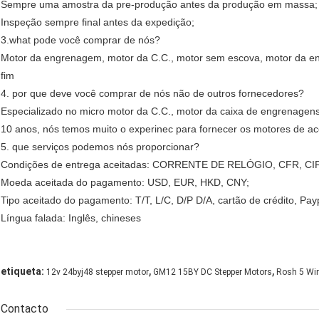
Sempre uma amostra da pre-produção antes da produção em massa;
Inspeção sempre final antes da expedição;
3.what pode você comprar de nós?
Motor da engrenagem, motor da C.C., motor sem escova, motor da e
fim
4. por que deve você comprar de nós não de outros fornecedores?
Especializado no micro motor da C.C., motor da caixa de engrenagens
10 anos, nós temos muito o experinec para fornecer os motores de ac
5. que serviços podemos nós proporcionar?
Condições de entrega aceitadas: CORRENTE DE RELÓGIO, CFR, CIF,
Moeda aceitada do pagamento: USD, EUR, HKD, CNY;
Tipo aceitado do pagamento: T/T, L/C, D/P D/A, cartão de crédito, Pay
Língua falada: Inglês, chineses
,
,
etiqueta:
12v 24byj48 stepper motor
GM12 15BY DC Stepper Motors
Rosh 5 Wir
Contacto