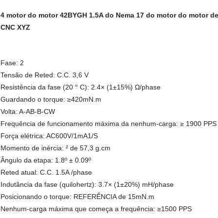
4 motor do motor 42BYGH 1.5A do Nema 17 do motor do motor des
CNC XYZ
Fase: 2
Tensão de Reted: C.C. 3,6 V
Resistência da fase (20 ° C): 2.4× (1±15%) Ω/phase
Guardando o torque: ≥420mN.m
Volta: A-AB-B-CW
Frequência de funcionamento máxima da nenhum-carga: ≥ 1900 PPS
Força elétrica: AC600V/1mA1/S
Momento de inércia: ² de 57,3 g.cm
Ângulo da etapa: 1.8º ± 0.09º
Reted atual: C.C. 1.5A /phase
Indutância da fase (quilohertz): 3.7× (1±20%) mH/phase
Posicionando o torque: REFERÊNCIA de 15mN.m
Nenhum-carga máxima que começa a frequência: ≥1500 PPS