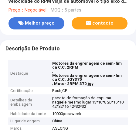
velocidade do RPM viaja de automóvel o tipo eixo de
2RPM M8 de D reversível
Preço：Negociável
MOQ：5 partes
Melhor preço
contacto
Descrição De Produto
Motores da engrenagem de sem-fim
da C.C. 2RPM
,
Destaque
Motores da engrenagem de sem-fim
da C.C. JGY370
,
Motor 2RPM 370 jgy
Certificação
Rosh,CE
pacote de formação de espuma
Detalhes da
naquele mesmo lugar 13*10*8 20*15*10
embalagem
42*32*16 42*32*32
Habilidade da fonte
10000pcs/week
Lugar de origem
China
Marca
ASLONG