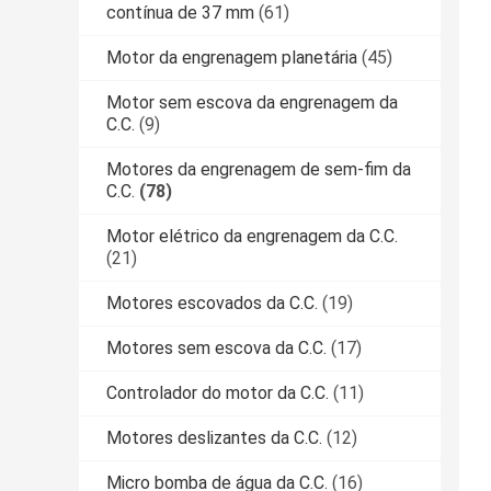
contínua de 37 mm
(61)
Motor da engrenagem planetária
(45)
Motor sem escova da engrenagem da
C.C.
(9)
Motores da engrenagem de sem-fim da
C.C.
(78)
Motor elétrico da engrenagem da C.C.
(21)
Motores escovados da C.C.
(19)
Motores sem escova da C.C.
(17)
Controlador do motor da C.C.
(11)
Motores deslizantes da C.C.
(12)
Micro bomba de água da C.C.
(16)