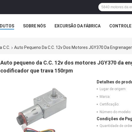
DUTOS
SOBRE NÓS
EXCURSÃO DA FÁBRICA
CONTROLE 
 C.C.
Auto Pequeno Da C.C. 12v Dos Motores JGY370 Da Engrenagem
Auto pequeno da C.C. 12v dos motores JGY370 da en
codificador que trava 150rpm
Detalhes do prod
Lugar de origem:
Marca:
Certificação:
Número do modelo:
Condições de Pag
Quantidade de ord