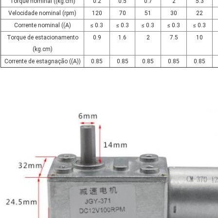
Torque nominal ((kg.cm)
0.2
0.5
0.7
2
5.3
Velocidade nominal (rpm)
120
70
51
30
22
Corrente nominal ((A)
≤ 0.3
≤ 0.3
≤ 0.3
≤ 0.3
≤ 0.3
Torque de estacionamento
0.9
1.6
2
7.5
10
(kg.cm)
Corrente de estagnação ((A))
0.85
0.85
0.85
0.85
0.85