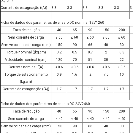
(kg.cm)
Corrente de estagnação ((A))
3.3
3.3
3.3
3.3
3.3
3
Ficha de dados dos parâmetros de ensaio DC nominal 12V1260
Taxa de redução
40
65
90
150
200
Sem corrente de carga
≤ 60
≤ 60
≤ 60
≤ 60
≤ 60
Sem velocidade de carga (rpm)
150
90
66
40
30
Torque nominal ((kg.cm)
0.2
0.5
0.7
2
5.3
Velocidade nominal (rpm)
120
70
51
30
22
Corrente nominal ((A)
≤ 0.6
≤ 0.6
≤ 0.6
≤ 0.6
≤ 0.6
Torque de estacionamento
0.9
1.6
2
7.5
10
(kg.cm)
Corrente de estagnação ((A))
1.7
1.7
1.7
1.7
1.7
Ficha de dados dos parâmetros de ensaio DC 24V2460
Taxa de redução
40
65
90
150
200
Sem corrente de carga
≤ 40
≤ 40
≤ 40
≤ 40
≤ 40
Sem velocidade de carga (rpm)
150
90
66
40
30