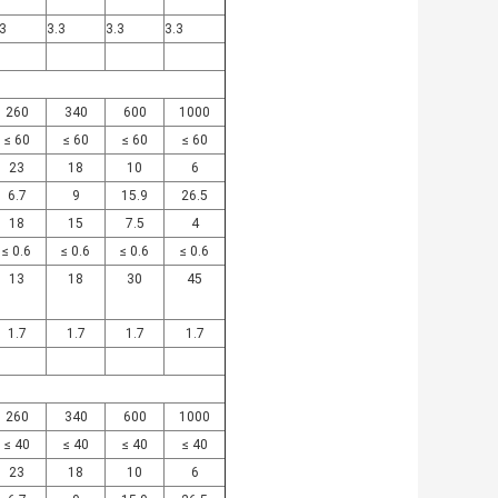
.3
3.3
3.3
3.3
260
340
600
1000
≤ 60
≤ 60
≤ 60
≤ 60
23
18
10
6
6.7
9
15.9
26.5
18
15
7.5
4
≤ 0.6
≤ 0.6
≤ 0.6
≤ 0.6
13
18
30
45
1.7
1.7
1.7
1.7
260
340
600
1000
≤ 40
≤ 40
≤ 40
≤ 40
23
18
10
6