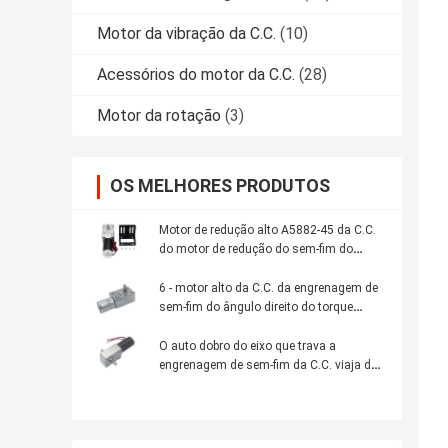
Motor da vibração da C.C.
(10)
Acessórios do motor da C.C.
(28)
Motor da rotação
(3)
OS MELHORES PRODUTOS
Motor de redução alto A5882-45 da C.C.
do motor de redução do sem-fim do
turbocompressor do torque de ASLONG
58*82mm 24V 11-195RPM com de
6 - motor alto da C.C. da engrenagem de
travamento automático
sem-fim do ângulo direito do torque
150rpm
O auto dobro do eixo que trava a
engrenagem de sem-fim da C.C. viaja de
automóvel o volt alto 470rpm do torque
24