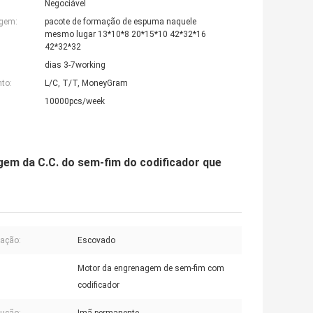
Negociável
agem:
pacote de formação de espuma naquele
mesmo lugar 13*10*8 20*15*10 42*32*16
42*32*32
dias 3-7working
to:
L/C, T/T, MoneyGram
10000pcs/week
em da C.C. do sem-fim do codificador que
ação:
Escovado
Motor da engrenagem de sem-fim com
codificador