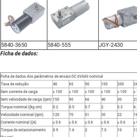
5840-3650
5840-555
JGY-2430
Ficha de dados:
Ficha de dados dos parâmetros de ensaio DC 6V660 nominal
Taxa de redução
40
65
90
150
200
2
Sem corrente de carga
≤ 100
≤ 100
≤ 100
≤ 100
≤ 100
≤
Sem velocidade de carga (rpm)
150
90
66
40
30
2
Torque nominal ((kg.cm)
0.2
0.5
0.7
2
5.3
6
Velocidade nominal (rpm)
120
70
51
30
22
1
Corrente nominal ((A)
≤ 0.6
≤ 0.6
≤ 0.6
≤ 0.6
≤ 0.6
≤ 
Torque de estacionamento
0.9
1.6
2
7.5
10
1