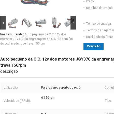
Preço:
Detalhes da embal
Tempo de entrega:
Termos de pagamen
Imagem Grande :
Auto pequeno da C.C. 12v dos
Habilidade da fonte:
motores JGY370 da engrenagem da C.C. do sem-fim
do codificador que trava 150rpm
Contato
Auto pequeno da C.C. 12v dos motores JGY370 da engrenag
trava 150rpm
descrição
Utilização:
Para o carro esperto do robô
Comut
6-150 rpm
Velocidade ((RPM)):
Tipo: