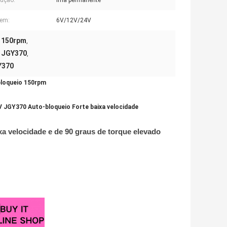
ução:
Imã permanente
gem:
6V/12V/24V
 150rpm
,
. JGY370
,
Y370
loqueio 150rpm
JGY370 Auto-bloqueio Forte baixa velocidade
a velocidade e de 90 graus de torque elevado