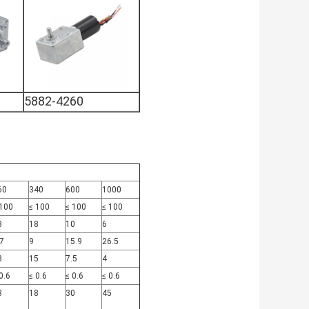
5882-4260
60
340
600
1000
 100
≤ 100
≤ 100
≤ 100
3
18
10
6
.7
9
15.9
26.5
8
15
7.5
4
0.6
≤ 0.6
≤ 0.6
≤ 0.6
3
18
30
45