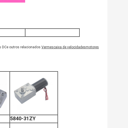
s DC
e outros relacionados
Vermes
caixa de velocidades
motores
5840-31ZY