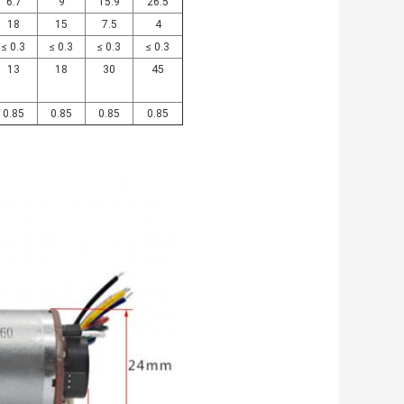
6.7
9
15.9
26.5
18
15
7.5
4
≤ 0.3
≤ 0.3
≤ 0.3
≤ 0.3
13
18
30
45
0.85
0.85
0.85
0.85