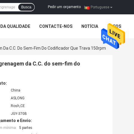
Pedir um orçamento
Busca
|
Portuguese
DA QUALIDADE
CONTACTE-NOS
NOTÍCIA
CASOS
 Da C.C. Do Sem-Fim Do Codificador Que Trava 150rpm
grenagem da C.C. do sem-fim do
uto:
China
ASLONG
Rosh,CE
JGY-370B
amento e Envio:
em mínima:
5 partes