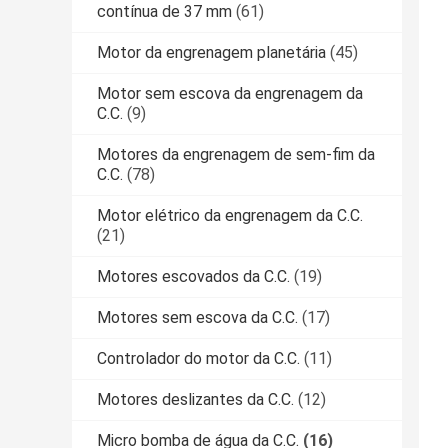
contínua de 37 mm
(61)
Motor da engrenagem planetária
(45)
Motor sem escova da engrenagem da
C.C.
(9)
Motores da engrenagem de sem-fim da
C.C.
(78)
Motor elétrico da engrenagem da C.C.
(21)
Motores escovados da C.C.
(19)
Motores sem escova da C.C.
(17)
Controlador do motor da C.C.
(11)
Motores deslizantes da C.C.
(12)
Micro bomba de água da C.C.
(16)