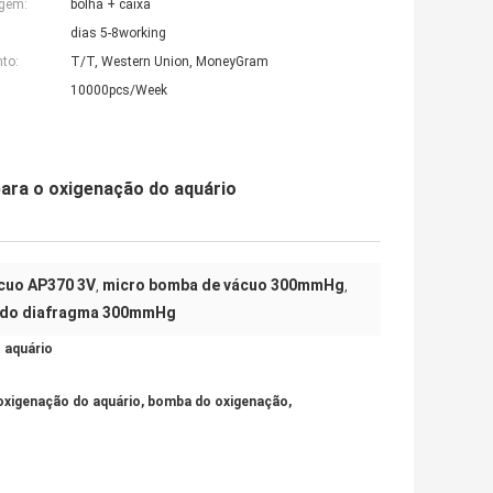
agem:
bolha + caixa
dias 5-8working
to:
T/T, Western Union, MoneyGram
10000pcs/Week
ara o oxigenação do aquário
cuo AP370 3V
micro bomba de vácuo 300mmHg
,
,
r do diafragma 300mmHg
 aquário
 oxigenação do aquário, bomba do oxigenação,