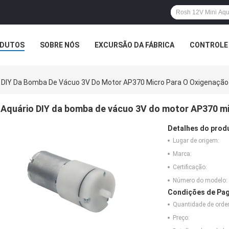
DUTOS
SOBRE NÓS
EXCURSÃO DA FÁBRICA
CONTROLE 
 DIY Da Bomba De Vácuo 3V Do Motor AP370 Micro Para O Oxigenação
Aquário DIY da bomba de vácuo 3V do motor AP370 mi
Detalhes do prod
Lugar de origem:
Marca:
Certificação:
Número do modelo:
Condições de Pag
Quantidade de ord
Preço: