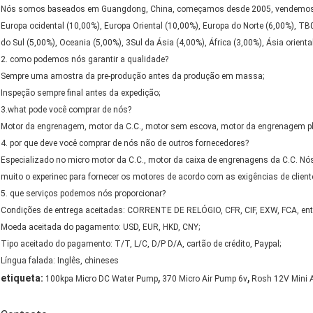
Nós somos baseados em Guangdong, China, começamos desde 2005, vendemos a 
Europa ocidental (10,00%), Europa Oriental (10,00%), Europa do Norte (6,00%), TB
do Sul (5,00%), Oceania (5,00%), 3Sul da Ásia (4,00%), África (3,00%), Ásia orient
2. como podemos nós garantir a qualidade?
Sempre uma amostra da pre-produção antes da produção em massa;
Inspeção sempre final antes da expedição;
3.what pode você comprar de nós?
Motor da engrenagem, motor da C.C., motor sem escova, motor da engrenagem p
4. por que deve você comprar de nós não de outros fornecedores?
Especializado no micro motor da C.C., motor da caixa de engrenagens da C.C. Nó
muito o experinec para fornecer os motores de acordo com as exigências de client
5. que serviços podemos nós proporcionar?
Condições de entrega aceitadas: CORRENTE DE RELÓGIO, CFR, CIF, EXW, FCA, ent
Moeda aceitada do pagamento: USD, EUR, HKD, CNY;
Tipo aceitado do pagamento: T/T, L/C, D/P D/A, cartão de crédito, Paypal;
Língua falada: Inglês, chineses
,
,
etiqueta:
100kpa Micro DC Water Pump
370 Micro Air Pump 6v
Rosh 12V Mini