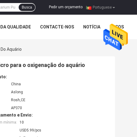
Pedir um orçamento
Busca
|
Portuguese
DA QUALIDADE
CONTACTE-NOS
NOTÍCIA
CASOS
 Do Aquário
cro para o oxigenação do aquário
uto:
China
Aslong
Rosh,CE
AP370
amento e Envio:
em mínima:
10
USD5.99/pcs