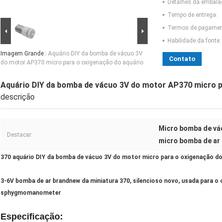
Detalhes da embal
Tempo de entrega:
Termos de pagamen
Habilidade da fonte:
Imagem Grande :
Aquário DIY da bomba de vácuo 3V
Contato
do motor AP370 micro para o oxigenação do aquário
Aquário DIY da bomba de vácuo 3V do motor AP370 micro p
descrição
Micro bomba de vá
Destacar:
micro bomba de a
370 aquário DIY da bomba de vácuo 3V do motor micro para o oxigenação do
3-6V bomba de ar brandnew da miniatura 370, silencioso novo, usada para o
sphygmomanometer
Especificação: