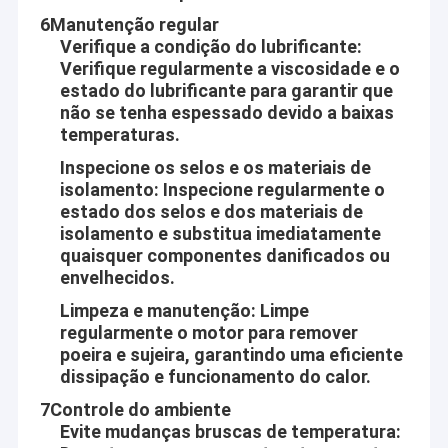
nossos produtos são usados extensivamente em muitas
Excursão da fábrica
6Manutenção regular
indústrias. Nossos produtos extensamente são reconhecidos e
Verifique a condição do lubrificante
:
confiados por usuários e podem encontrar continuamente a
Controle da qualidade
Verifique regularmente a viscosidade e o
mudança de necessidades econômicas e sociais. Nós damos
estado do lubrificante para garantir que
boas-vindas clientes novos e idosos de todas as classes
Contacte-nos
sociais para contactar-nos para os relacionamentos
não se tenha espessado devido a baixas
comerciais futuros e o sucesso mútuo!
temperaturas.
Notícia
Inspecione os selos e os materiais de
isolamento: Inspecione regularmente o
Visão da empresa
Casos
estado dos selos e dos materiais de
Desde a ciência e a tecnologia está tornando-se gradualmente,
isolamento e substitua imediatamente
quaisquer componentes danificados ou
cada vez mais automatizações estão entrando a vida, o
envelhecidos.
trabalho e os ambientes do pessoa ao redor, como o agregado
Motor de engrenagem micro DC de 12 mm
familiar, o escritório, a beleza e os cuidados médicos,
Limpeza e manutenção
: Limpe
segurança segura do anúncio, tráfegos e comunicações, curso
16 mm-20 mm Mini DC Gear Motors
regularmente o motor para remover
e hotéis, equipamentos e ferramentas, Automotives, etc.
poeira e sujeira, garantindo uma eficiente
motor da engrenagem da C.C. de 25mm
dissipação e funcionamento do calor.
Aslong é contratado em fazer a vida do pessoa mais
7Controle do ambiente
conveniente, confortável e segura! Construa cada motor com
Motores de engrenagem de corrente contínua de 37 mm
Evite mudanças bruscas de temperatura:
coração!