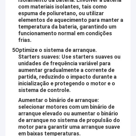
com materiais isolantes, tais como
espuma de poliuretano, ou utilizar
elementos de aquecimento para manter a
temperatura da bateria, garantindo um
funcionamento normal em condições
frias.
5Optimize o sistema de arranque.
Starters suaves: Use starters suaves ou
unidades de frequência variável para
aumentar gradualmente a corrente de
partida, reduzindo o impacto durante a
inicialização e protegendo o motor e o
sistema de controle.
Aumentar o binário de arranque:
Casa
selecionar motores com um binário de
O motor Co. de Shenzhen Jinshunlaite, Ltd. é um fabricante do
arranque elevado ou aumentar o binário
motor da engrenagem da C.C., do motor do bldc, do motor da
Produtos
de arranque no sistema de propulsão do
engrenagem de sem-fim, do micro motor, do motor etc. do
pwm, Aslong é nosso tipo. com facilidades de teste bem-
motor para garantir uma arranque suave
Sobre nós
equipadas e força técnica forte. Com uma vasta gama, uma
em baixas temperaturas.
boa qualidade, uns preços razoáveis e uns projetos à moda,