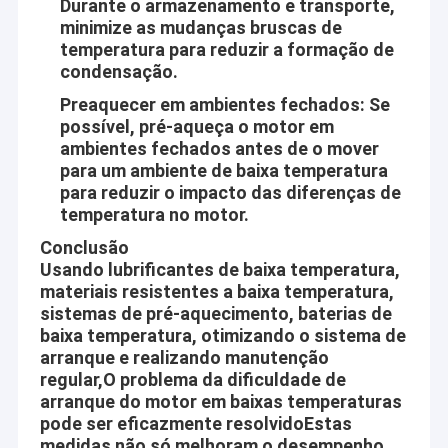
Durante o armazenamento e transporte,
Motor da engrenagem planetária
Valores do núcleo
minimize as mudanças bruscas de
temperatura para reduzir a formação de
Motor sem escova da engrenagem da C.C.
Mútuo-benefício:
condensação.
Forneça o melhor e os melhores motores e o serviço a nosso
Motores da engrenagem de sem-fim da C.C.
Preaquecer em ambientes fechados: Se
cliente, ganham o bem sucedido junto com nossos clientes.
possível, pré-aqueça o motor em
Aslong está fazendo nosso melhor para aprender de nossos
Motor elétrico da engrenagem da C.C.
ambientes fechados antes de o mover
clientes e fornecedores
para um ambiente de baixa temperatura
Motores escovados da C.C.
para reduzir o impacto das diferenças de
Profissional:
temperatura no motor.
Motores sem escova da C.C.
Do projeto, obtenção, fabricação, inspeção, empacotando e até
Conclusão
a entrega, em cada processo de produção nós seguimos os
Usando lubrificantes de baixa temperatura,
Controlador do motor da C.C.
procedimentos operacionais padrão restritamente.
materiais resistentes a baixa temperatura,
sistemas de pré-aquecimento, baterias de
Motores deslizantes da C.C.
Nós seguramos cada ordem com sinceridade e
baixa temperatura, otimizando o sistema de
responsabilidade, nós contínuos fazemos o melhor para fazer
arranque e realizando manutenção
Micro bomba de água da C.C.
nossa qualidade e o serviço excede a expectativa do cliente.
regular,O problema da dificuldade de
arranque do motor em baixas temperaturas
Inovativo:
Motor da vibração da C.C.
pode ser eficazmente resolvidoEstas
Aslong nunca para sua etapa para a frente com as exigências
medidas não só melhoram o desempenho