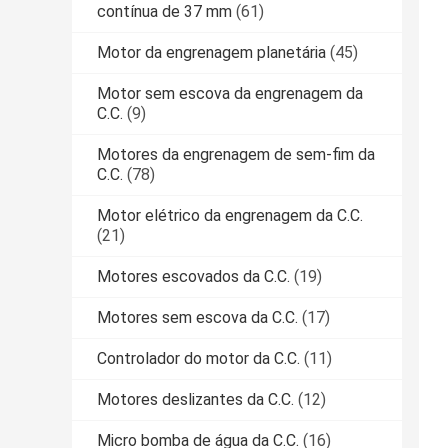
contínua de 37 mm
(61)
Motor da engrenagem planetária
(45)
Motor sem escova da engrenagem da
C.C.
(9)
Motores da engrenagem de sem-fim da
C.C.
(78)
Motor elétrico da engrenagem da C.C.
(21)
Motores escovados da C.C.
(19)
Motores sem escova da C.C.
(17)
Controlador do motor da C.C.
(11)
Motores deslizantes da C.C.
(12)
Micro bomba de água da C.C.
(16)